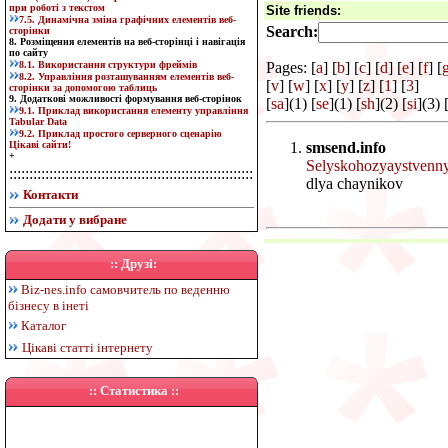
при роботі з текстом
Site friends:
7.5. Динамічна зміна графічних елементів веб-
Search:
сторінки
8. Розміщення елементів на веб-сторінці і навігація
по сайту
8.1. Використання структури фреймів
Pages: [
a
] [
b
] [
c
] [
d
] [
e
] [
f
] [
8.2. Управління розташуванням елементів веб-
[
v
] [
w
] [
x
] [
y
] [
z
] [
1
] [
3
]
сторінки за допомогою таблиць
9. Додаткові можливості формування веб-сторінок
[
sa
](1) [
se
](1) [
sh
](2) [
si
](3) 
9.1. Приклад використання елементу управління
Tabular Data
9.2. Приклад простого серверного сценарію
Цікаві сайти!
smsend.info
+
Selyskohozyaystvennyy
:::::::::::::::::::::::::::::::::::::::::::::::::::::::::::::
dlya chaynikov
Контакти
Додати у вибране
:: Друзі:
Biz-nes.info
самовчитель по веденню
бізнесу в інеті
Каталог
Цікаві статті інтернету
:: Статистика ::