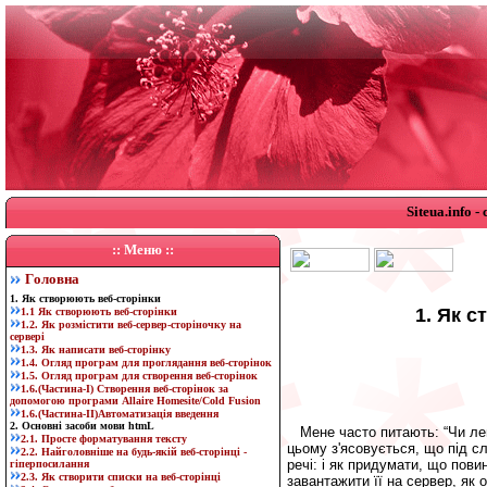
Siteua.info 
:: Меню ::
Г
оловна
1. Як створюють веб-сторінки
1. Як 
1.1 Як створюють веб-сторінки
1.2. Як розмістити веб-сервер-сторіночку на
сервері
1.3. Як написати веб-сторінку
1.4. Огляд програм для проглядання веб-сторінок
1.5. Огляд програм для створення веб-сторінок
1.6.(Частина-I) Створення веб-сторінок за
допомогою програми Allaire Homesite/Cold Fusion
1.6.(Частина-II)Автоматизація введення
2. Основні засоби мови htmL
Мене часто питають: “Чи легк
2.1. Просте форматування тексту
цьому з'ясовується, що під с
2.2. Найголовніше на будь-якій веб-сторінці -
речі: і як придумати, що повин
гіперпосилання
2.3. Як створити списки на веб-сторінці
завантажити її на сервер, як 