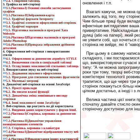
2.4. Створення таблиць
оновлення і т.п.
3. Графіка на веб-сторінці
3.1.(Частина-I) Основні способи застосування
Взагалі кажучи, не можна од
графіки
3.1.(Частина-II)Зображення-карта
залежить від того, яку сторінк
3.2. Графічні формати Інтернету
Чим більше праці буде вкладен
3.3. Графічні елементи оформлення веб-сторінок
ефектніше виглядатиме ваша с
3.4. Графічні маркери
привертатиме. Найскладніше п
3.5. Підготовка малюнків в програмі Xara
Webstyle
думці (або на папері), який 
3.6.(Част
ина
-I)Підготовка малюнків в програмі
не уявити собі, що хочеться с
Adobe Photoshop
сторінка не вийде, які б “нав
3.6.(Част
ина
-II)Прикраса зображення дрібними
деталями
4. Оформлення веб-сторінки з використанням
При цьому в самому написанн
стилів
складного, і ми постараємося
4.1. Оформлення за допомогою атрибуту STYLE
що, використовуючи сучасні 
4.2. Визначення стилів в спеціальній таблиці
4.3. Огляд інших можливостей стильових таблиць
типу: “А чи можна запрограму
5. Використання звуку на веб-сторінці
роки три тому, творці веб-ст
5.1. Додавання звукового оформлення
комп'ютерні технології розв
5.2. Програми для стиснення звукових фрагментів
5.3. Маленькі хитрощі
трапитися, що ще через три р
6. Динамічні веб-сторінки на основі JavaScript
сторінок покажуться більш ні
6.1. Прості приклади
цілком достатньо, а іноді і з 
6.2. Як писати власні функції
6.3. Динамічна зміна зовнішнього вигляду
сторінки
Велика частина цієї книги п
6.4. Інші можливості мови JavaScript
спочатку давайте стисло окин
7. Веб-сторінки, що реагують на дії користувача
сторіночку доступною для інш
7.1. Введення даних користувачем у форми htmL
7.2.(Частина-I)Сторінка, керована за допомогою
миші
7.2.(Частина-II)Динамічне управління
позиціонуванням елементів
7.3. Сторінка, керована з клавіатури
7.4.(Частина-I)Динамічне відображення тексту веб-
сторінки
7.4.(Частина-II)Використання інших властивостей