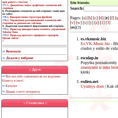
при роботі з текстом
Site friends:
7.5. Динамічна зміна графічних елементів веб-
Search:
сторінки
8. Розміщення елементів на веб-сторінці і навігація
по сайту
8.1. Використання структури фреймів
Pages: [
a
] [
b
] [
c
] [
d
] [
e
] [
f
] [
8.2. Управління розташуванням елементів веб-
[
v
] [
w
] [
x
] [
y
] [
z
] [
1
] [
3
]
сторінки за допомогою таблиць
9. Додаткові можливості формування веб-сторінок
[
es
](3)
9.1. Приклад використання елементу управління
Tabular Data
9.2. Приклад простого серверного сценарію
Цікаві сайти!
es.vkmusic.biz
+
Es.VK-Music.biz
- Bl
:::::::::::::::::::::::::::::::::::::::::::::::::::::::::::::
crudos y estilo de vida
Контакти
esculap.in
Додати у вибране
Popytka poznakomity 
znaniyami iz mira biol
:: Друзі:
kletki
Biz-nes.info
самовчитель по веденню
бізнесу в інеті
esdien.net
Каталог
Uyutnyy dom
| Kak ob
Цікаві статті інтернету
:: Статистика ::