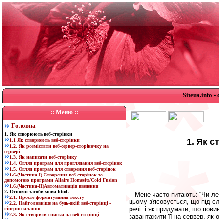
Siteua.info 
:: Меню ::
Г
оловна
1. Як створюють веб-сторінки
1. Як 
1.1 Як створюють веб-сторінки
1.2. Як розмістити веб-сервер-сторіночку на
сервері
1.3. Як написати веб-сторінку
1.4. Огляд програм для проглядання веб-сторінок
1.5. Огляд програм для створення веб-сторінок
1.6.(Частина-I) Створення веб-сторінок за
допомогою програми Allaire Homesite/Cold Fusion
1.6.(Частина-II)Автоматизація введення
2. Основні засоби мови htmL
Мене часто питають: “Чи легк
2.1. Просте форматування тексту
цьому з'ясовується, що під с
2.2. Найголовніше на будь-якій веб-сторінці -
речі: і як придумати, що повин
гіперпосилання
2.3. Як створити списки на веб-сторінці
завантажити її на сервер, як 