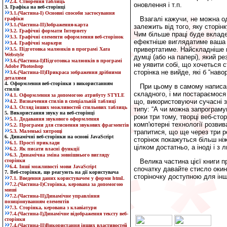
2.4. Створення таблиць
оновлення і т.п.
3. Графіка на веб-сторінці
3.1.(Частина-I) Основні способи застосування
Взагалі кажучи, не можна од
графіки
3.1.(Частина-II)Зображення-карта
залежить від того, яку сторінк
3.2. Графічні формати Інтернету
Чим більше праці буде вкладен
3.3. Графічні елементи оформлення веб-сторінок
ефектніше виглядатиме ваша с
3.4. Графічні маркери
привертатиме. Найскладніше п
3.5. Підготовка малюнків в програмі Xara
Webstyle
думці (або на папері), який 
3.6.(Част
ина
-I)Підготовка малюнків в програмі
не уявити собі, що хочеться с
Adobe Photoshop
сторінка не вийде, які б “нав
3.6.(Част
ина
-II)Прикраса зображення дрібними
деталями
4. Оформлення веб-сторінки з використанням
При цьому в самому написанн
стилів
складного, і ми постараємося
4.1. Оформлення за допомогою атрибуту STYLE
що, використовуючи сучасні 
4.2. Визначення стилів в спеціальній таблиці
4.3. Огляд інших можливостей стильових таблиць
типу: “А чи можна запрограму
5. Використання звуку на веб-сторінці
роки три тому, творці веб-ст
5.1. Додавання звукового оформлення
комп'ютерні технології розв
5.2. Програми для стиснення звукових фрагментів
5.3. Маленькі хитрощі
трапитися, що ще через три р
6. Динамічні веб-сторінки на основі JavaScript
сторінок покажуться більш ні
6.1. Прості приклади
цілком достатньо, а іноді і з 
6.2. Як писати власні функції
6.3. Динамічна зміна зовнішнього вигляду
сторінки
Велика частина цієї книги п
6.4. Інші можливості мови JavaScript
спочатку давайте стисло окин
7. Веб-сторінки, що реагують на дії користувача
сторіночку доступною для інш
7.1. Введення даних користувачем у форми htmL
7.2.(Частина-I)Сторінка, керована за допомогою
миші
7.2.(Частина-II)Динамічне управління
позиціонуванням елементів
7.3. Сторінка, керована з клавіатури
7.4.(Частина-I)Динамічне відображення тексту веб-
сторінки
7.4.(Частина-II)Використання інших властивостей