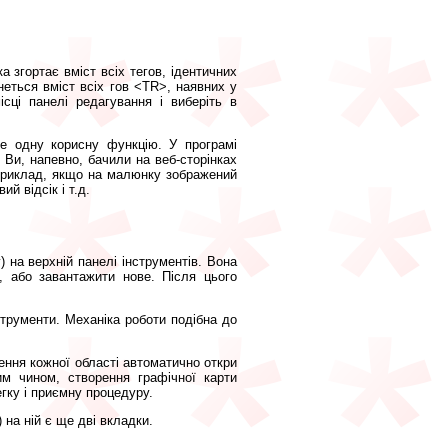
а згортає вміст всіх тегов, ідентичних
неться вміст всіх гов <TR>, наявних у
сці панелі редагування і виберіть в
е одну корисну функцію. У програмі
 Ви, напевно, бачили на веб-сторінках
Наприклад, якщо на малюнку зображений
ий відсік і т.д.
на верхній панелі інструментів. Вона
, або завантажити нове. Після цього
нструменти. Механіка роботи подібна до
ення кожної області автоматично откри
м чином, створення графічної карти
гку і приємну процедуру.
 на ній є ще дві вкладки.