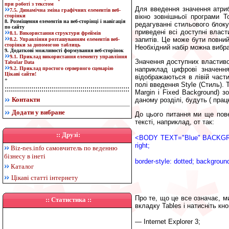
при роботі з текстом
Для введення значення атри
7.5. Динамічна зміна графічних елементів веб-
сторінки
вікно зовнішньої програми T
8. Розміщення елементів на веб-сторінці і навігація
редагуванні стильового блоку.
по сайту
приведені всі доступні влас
8.1. Використання структури фреймів
запитів. Це може бути повний
8.2. Управління розташуванням елементів веб-
сторінки за допомогою таблиць
Необхідний набір можна вибрат
9. Додаткові можливості формування веб-сторінок
9.1. Приклад використання елементу управління
Значення доступних властиво
Tabular Data
9.2. Приклад простого серверного сценарію
наприклад цифрові значення
Цікаві сайти!
відображаються в лівій частин
+
полі введення Style (Стиль). 
:::::::::::::::::::::::::::::::::::::::::::::::::::::::::::::
Margin і Fixed Background) з
Контакти
даному розділі, будуть ( прац
Додати у вибране
До цього питання ми ще пове
тексті, наприклад, от так:
:: Друзі:
<BODY TEXT="Blue" BACKGROU
right;
Biz-nes.info
самовчитель по веденню
бізнесу в інеті
border-style: dotted; background
Каталог
Цікаві статті інтернету
Про те, що це все означає, м
:: Статистика ::
вкладку Tables і натисніть кн
— Internet Explorer 3;