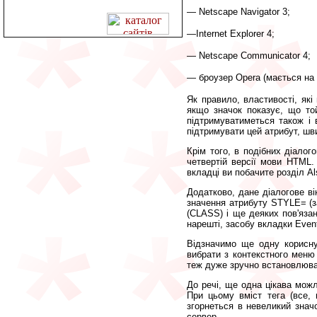
— Netscape Navigator 3;
—Internet Explorer 4;
— Netscape Communicator 4;
— броузер Opera (
мається на 
Як правило, властивості, які
якщо значок показує, що той
підтримуватиметься також і в
підтримувати цей атрибут, шв
Крім того, в подібних діало
четвертій версії мови HTML.
вкладці ви побачите розділ Als
Додатково, дане діалогове ві
значення атрибуту STYLE= (з
(CLASS) і ще деяких пов'язан
нарешті, засобу вкладки Event
Відзначимо ще одну корисну
вибрати з контекстного меню п
теж дуже зручно встановлюват
До речі, ще одна цікава можл
При цьому вміст тега (все,
згорнеться в невеликий знач
сервер.