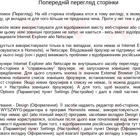
Попередній перегляд сторінки
owse (Перегляд). На ній сторінка отобража ется в тому вигляді, в яко
у, ця вкладка ні для чого більше не предназна чена. Проте у неї теж є д
esite може використовувати для відображення вмісту веб-сторінки або с
 При цьому ніякі зовнішні програми не запус не каються - весь вміст відоб
цювати Internet Explorer або Netscape.
ться використовувати тільки в тих випадках, коли немає ні Internet Expl
овуватися в Homesite), ні Netscape. Вбудований броузер не підтримує ні 
у нього іноді (хоч і рідко) виникають проблеми з відображенням російськ
узери Internet Explorer або Netscape як внутрішнього засобу перегляду
б-сторінки в “справжньому” броузере, не запускаючи зовнішню прог
редбачене. Для цього служить кнопка із значком External Browser (Зо
можна побачити список зовнішніх броузеров, встановлених на комп'ютер
іст сторінки. Якщо ніяких броузеров в списку не немає, їх можна додат
ри > Настройка зовнішніх броузеров). А для того, щоб вказати, як
Options (Параметри) пункт Settings (Настройки) і далі в лівій частині
ування - Design (Оформлення). Її засоби надають редактор веб-сторін
 WYSZWYG-редактора в програмі Homesite немає, використовуються з
ютері немає цієї (або пізнішій версії) програми, засобами вкладки Desi
ємо ними користуватися, оскільки після цього важ початковий код може
ивості відновлення. Крім того, з відображенням російських шрифтів тут 
 (Параметри) пункт Settings (Настройки) і далі пункт Design (Оформл
иховати вкладку Оформлення), щоб взагалі прибрати цю вкладку з екрану.