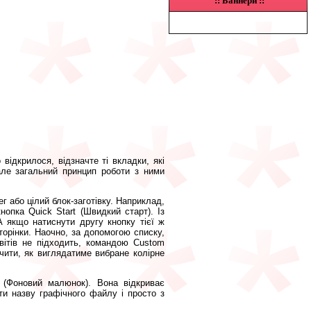
::
Баннери
::
відкрилося, відзначте ті вкладки, які
але загальний принцип роботи з ними
г або цілий блок-заготівку. Наприклад,
опка Quick Start (Швидкий старт). Із
А якщо натиснути другу кнопку тієї ж
сторінки. Наочно, за допомогою списку,
вітів не підходить, командою Custom
чити, як виглядатиме вибране колірне
(Фоновий малюнок). Вона відкриває
и назву графічного файлу і просто з