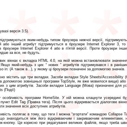
увазі версія
3.5).
 підтримуються яким-небудь типом броузера нижчої версії, підтримують
 або інший атрибут підтримується в броузере Internet Explorer 3, т
 броузере Internet Explorer 4 або в п'ятій версії. Проте броузери інши
идше за все, не будуть.
гових вікнах є вкладка HTML 4.0, на якій можна встановлювати значення
 Якщо який-небудь з цих “ нових ” атрибутів підтримувався і в раніших
o in: (А також в...), у якому ці броузери позначені за допомогою значків.
кно містить ще три вкладки. Засоби вкладки Style Sheets/Accessibility 
а допомогою зовнішньої програми TopStyle, як вже мовилося вище) або
их з цим атрибутів. Засоби вкладки Language (Мова) призначені для уст
s (Події)
 особливість програми HomeSite. У ній можна клацнути усередині бу
ункт Edit Tag (Правка тега). Після цього відкривається діалогове вікно
и значення всіх доступних атрибутів.
ивість полягає в тому, що теги І можна “згортати” командою Collapse Ta
 що знаходиться між його відкриваючим і закриваючим елементами,
ок-кнопку. Це корисно при редагуванні великих файлів, якщо треба шви