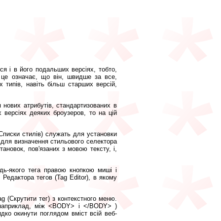
ся і в його подальших версіях, тобто,
о це означає, що він, швидше за все,
х типів, навіть більш старших версій,
 нових атрибутів, стандартизованих в
 версіях деяких броузеров, то на цій
(Списки стилів) служать для установки
 для визначення стильового селектора
ановок, пов'язаних з мовою тексту, і,
дь-якого тега правою кнопкою миші і
 Редактора тегов (Tag Editor), в якому
g (Скрутити тег) з контекстного меню.
 наприклад, між <BODY> і </BODY> )
дко окинути поглядом вміст всій веб-