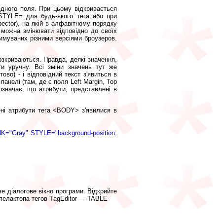
дного поля. При цьому відкривається
 STYLE= для будь-якого тега або при
pector), на якій в алфавітному порядку
 можна змінювати відповідно до своїх
римуваних різними версіями броузеров.
зкриваються. Правда, деякі значення,
ти уручну. Всі зміни значень тут же
ово) - і відповідний текст з'явиться в
панелі (там, де є поля Left Margin, Top
 означає, що атрибути, представлені в
ені атрибути тега <BODY> з'явилися в
="Gray" STYLE="background-position:
е діалогове вікно програми. Відкрийте
о пелактопа тегов
ТagEditor — TABLE