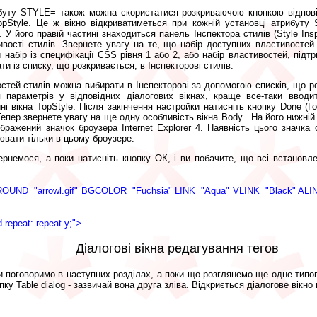
буту STYLE= також можна скористатися розкриваючою кнопкою відпові
opStyle. Це ж вікно відкриватиметься при кожній установці атрибуту
 У його правій частині знаходиться панель Інспектора стилів (Style Ins
тивості стилів. Звернете увагу на те, що набір доступних властивостей
 набір із специфікації CSS рівня 1 або 2, або набір властивостей, підт
и із списку, що розкривається, в Інспекторові стилів.
стей стилів можна вибирати в Інспекторові за допомогою списків, що ро
 параметрів у відповідних діалогових вікнах, краще все-таки вводи
і вікна TopStyle. Після закінчення настройки натисніть кнопку Done (Гот
Тепер звернете увагу на ще одну особливість вікна Body . На його нижній 
ображений значок броузера Internet Explorer 4. Наявність цього значка
ювати тільки в цьому броузере.
рнемося, а поки натисніть кнопку ОК, і ви побачите, що всі встановл
ND="arrowl.gif" BGCOLOR="Fuchsia" LINK="Aqua" VLINK="Black" ALINK
-repeat: repeat-y;">
Діалогові вікна редагування тегов
и поговоримо в наступних розділах, а поки що розглянемо ще одне типов
опку Table dialog - зазвичай вона друга зліва. Відкриється діалогове вікн