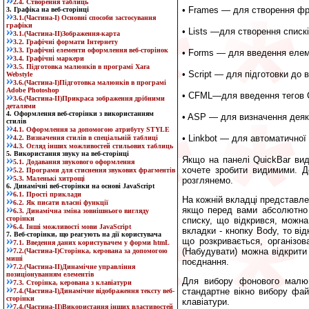
2.4. Створення таблиць
• Frames —
для створення фр
3. Графіка на веб-сторінці
3.1.(Частина-I) Основні способи застосування
графіки
• Lists —
для створення спискі
3.1.(Частина-II)Зображення-карта
3.2. Графічні формати Інтернету
3.3. Графічні елементи оформлення веб-сторінок
• Forms —
для введення елем
3.4. Графічні маркери
3.5. Підготовка малюнків в програмі Xara
• Script —
для підготовки до в
Webstyle
3.6.(Част
ина
-I)Підготовка малюнків в програмі
Adobe Photoshop
• CFML—
для введення тегов 
3.6.(Част
ина
-II)Прикраса зображення дрібними
деталями
4. Оформлення веб-сторінки з використанням
• ASP —
для визначення деяк
стилів
4.1. Оформлення за допомогою атрибуту STYLE
•
Linkbot —
для автоматичної 
4.2. Визначення стилів в спеціальній таблиці
4.3. Огляд інших можливостей стильових таблиць
5. Використання звуку на веб-сторінці
Якщо на панелі QuickBar видн
5.1. Додавання звукового оформлення
хочете зробити видимими. Д
5.2. Програми для стиснення звукових фрагментів
5.3. Маленькі хитрощі
розглянемо.
6. Динамічні веб-сторінки на основі JavaScript
6.1. Прості приклади
На кожній вкладці представле
6.2. Як писати власні функції
якщо перед вами абсолютно ч
6.3. Динамічна зміна зовнішнього вигляду
сторінки
списку, що відкрився, можна
6.4. Інші можливості мови JavaScript
вкладки - кнопку Body, то ві
7. Веб-сторінки, що реагують на дії користувача
що розкривається, організов
7.1. Введення даних користувачем у форми htmL
(Набудувати) можна відкрити
7.2.(Частина-I)Сторінка, керована за допомогою
миші
поєднання.
7.2.(Частина-II)Динамічне управління
позиціонуванням елементів
Для вибору фонового малюн
7.3. Сторінка, керована з клавіатури
стандартне вікно вибору фай
7.4.(Частина-I)Динамічне відображення тексту веб-
сторінки
клавіатури.
7.4.(Частина-II)Використання інших властивостей