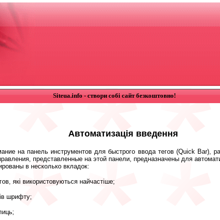
Siteua.info - створи собі сайт безкоштовно!
Автоматизація введення
ание на панель инструментов для быстрого ввода тегов (Quick Bar), 
равления, представленные на этой панели, предназначены для автомат
рованы в несколько вкладок:
гов, які використовуються найчастіше;
ів шрифту;
лиць;