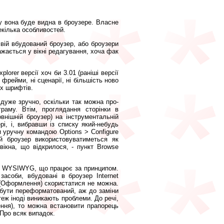
му вона буде видна в броузере. Власне
екілька особливостей.
вій вбудований броузер, або броузери
ражається у вікні редагування, хоча фак
orer версії хоч би 3.01 (раніші версії
фрейми, ні сценарії, ні більшість ново
их шрифтів.
 дуже зручно, оскільки так можна про-
раму. Втім, проглядання сторінки в
внішній броузер) на інструментальній
і, і, вибравши із списку який-небудь
и уручну командою Options > Configure
ий броузер використовуватиметься як
 вікна, що відкрилося, - пункт Browse
ок, WYSIWYG, що працює за принципом.
асоби, вбудовані в броузер Internet
gn (Оформлення) скористатися не можна.
 бути переформатований, аж до заміни
теж іноді виникають проблеми. До речі,
ення), то можна встановити прапорець
 Про всяк випадок.