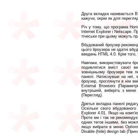
Друга вкладка називається Br
кажучи, окрім як для перегляд
Річ у тому, що програма Hom
Internet Explorer і Netscape.
тічеськи при цьому можуть пра
Вбудований броузер рекомендує
цього броузера не здатні вбуд
введень HTML 4.0. Крім того, 
Навпаки, використовувати бро
подивлятися вміст своєї ве
зовнішньому броузере теж пе
панелі. Натиснувши на неї, 
броузер, проглянути в нім вм
External Browsers (Парамет
внутрішній, виберіть з меню 
(Перегляд).
Дретья вкладка панелі редаг
Оскільки свого вбудованого
Explorer 4.01. Якщо на комп'
Проте ми і так не рекоменду
одних тегов іншими, без можл
якщо вибрати в меню Options
Disable (hide) design tab (Пр