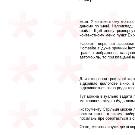
межі. У контекстному меню є т
даному по імені. Наприклад, 
файлі. Щоб знову розвернут
контекстному меню пункт Expa
Нарешті, перш ніж завершит
Homesite є дуже зручний інст
графічні зображення, клацанн
автомобіль, то при клацанні на
Для створення графічної кар
відкриває діалогове вікно,
відкривається вікно редактора
Тут можна візуально задати п
малювання фігур в будь-яком
інструменту Стрільця можна л
ваєтся вікно, в якому виби
посилань пре обертається з с
Отже, ми розглянули деякі кор