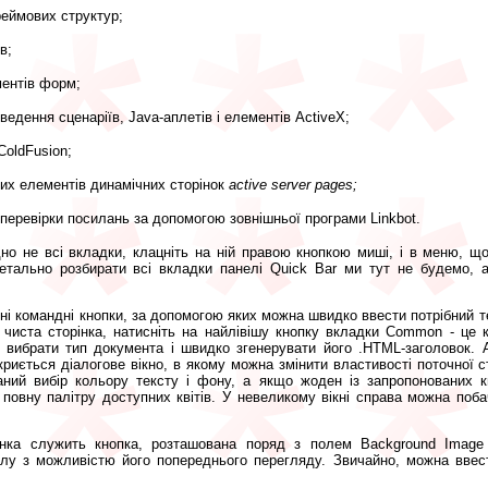
еймових структур;
в;
ентів форм;
ведення сценаріїв, Java-аплетів і елементів
ActiveX;
ColdFusion;
их елементів динамічних сторінок
active server pages;
перевірки посилань за допомогою зовнішньої програми
Linkbot.
о не всі вкладки, клацніть на ній правою кнопкою миші, і в меню, що 
етально розбирати всі вкладки панелі Quick Bar ми тут не будемо, 
ні командні кнопки, за допомогою яких можна швидко ввести потрібний те
иста сторінка, натисніть на найлівішу кнопку вкладки Common - це кн
 вибрати тип документа і швидко згенерувати його .HTML-заголовок. 
дкриється діалогове вікно, в якому можна змінити властивості поточної 
аний вибір кольору тексту і фону, а якщо жоден із запропонованих к
 повну палітру доступних квітів. У невеликому вікні справа можна поба
ка служить кнопка, розташована поряд з полем Background Image 
лу з можливістю його попереднього перегляду. Звичайно, можна ввест