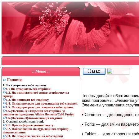
:: Меню ::
Г
оловна
1. Як створюють веб-сторінки
1.1 Як створюють веб-сторінки
1.2. Як розмістити веб-сервер-сторіночку на
Теперь давайте обратим вним
сервері
1.3. Як написати веб-сторінку
окна программы. Элементы уп
1.4. Огляд програм для проглядання веб-сторінок
Элементы управления сгруппи
1.5. Огляд програм для створення веб-сторінок
1.6.(Частина-I) Створення веб-сторінок за
• Common —
для введення те
допомогою програми Allaire Homesite/Cold Fusion
1.6.(Частина-II)Автоматизація введення
2. Основні засоби мови htmL
• Fonts —
для зміни параметр
2.1. Просте форматування тексту
2.2. Найголовніше на будь-якій веб-сторінці -
гіперпосилання
• Tables —
для створення таб
2.3. Як створити списки на веб-сторінці