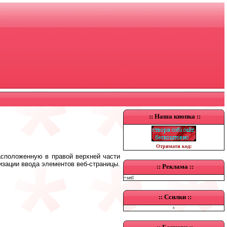
:: Наша
кнопка
::
Отримати код:
расположенную в правой верхней части
изации ввода элементов веб-страницы.
::
Реклама
::
+setl
:: Ссилки ::
+