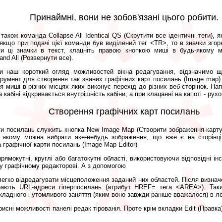
Принаймні, вони не зобов'язані цього робити.
акож команда Collapse All Identical QS (Скрутити все ідентичні теги), як
якщо при подачі цієї команди був виділений тег <TR>, то в значки згор
и ці значки в текст, клацніть правою кнопкою миші в будь-якому мі
nd All (Розвернути все).
и наш короткий огляд можливостей вікна редагування, відзначимо щ
румент для створення так званих графічних карт посилань (Image map).
я миші в різних місцях яких виконує перехід до різних веб-сторінок. 
 кабіні відкривається внутрішність кабіни, а при клацанні на капоті - рухов
Створення графічних карт посилань
ти посилань служить кнопка New Image Map (Створити зображення-карту) 
 в якому можна вибрати яке-небудь зображення, що вже є на сторінці
 графічної карти посилань (Image Map Editor)
рямокутні, круглі або багатокутні області, використовуючи відповідні і
у графічному редакторові. А з допомогою
егко відредагувати місцеположення заданий них областей. Після визнач
рають URL-адреси гіперпосилань (атрибут HREF= тега <AREA>). Таки
кладного і утомливого заняття (яким воно завжди раніше вважалося) в ле
исні можливості панелі редак тірованія. Проте крім вкладки Edit (Правка)