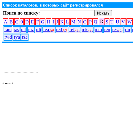
Список каталогов, в которых сайт регистрировался
Поиск по списку:
R
A
B
C
0
D
E
F
G
H
I
J
K
L
M
N
O
P
Q
S
T
U
V
W
ram
ras
rat
raz
rdi
rea
red
ref
rek
rem
ren
res
rin
(4)
(2)
(2)
(2)
(3)
rwd
rya
rze
..............................
+ сетл
+