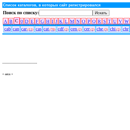
Список каталогов, в которых сайт регистрировался
Поиск по списку:
C
A
B
0
D
E
F
G
H
I
J
K
L
M
N
O
P
Q
R
S
T
U
V
W
cab
can
car
cas
cat
cdf
cen
cer
che
chi
chr
(11)
(70)
(2)
(2)
(2)
(3)
(2)
..............................
+ сетл
+