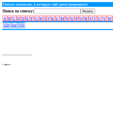
Список каталогов, в которых сайт регистрировался
Поиск по списку:
A
B
C
0
D
E
F
G
H
I
J
K
L
M
N
O
P
Q
R
S
T
U
V
W
52r
5ca
555
..............................
+ сетл
+