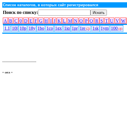
Список каталогов, в которых сайт регистрировался
Поиск по списку:
A
B
C
0
D
E
F
G
H
I
J
K
L
M
N
O
P
Q
R
S
T
U
V
W
1.1
10l
10p
18y
1bo
1co
1gx
1iq
1pr
1re
1sk
1ym
100
(2)
(4)
..............................
+ сетл
+