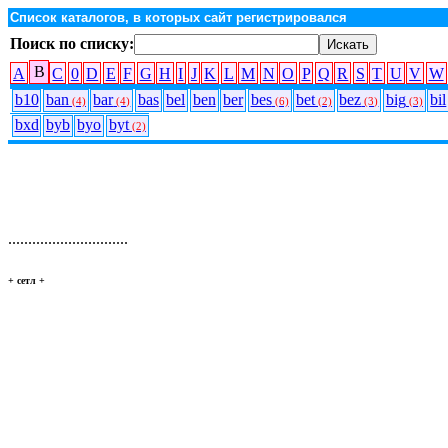
Список каталогов, в которых сайт регистрировался
Поиск по списку:
B
A
C
0
D
E
F
G
H
I
J
K
L
M
N
O
P
Q
R
S
T
U
V
W
b10
ban
bar
bas
bel
ben
ber
bes
bet
bez
big
bil
(4)
(4)
(6)
(2)
(3)
(3)
bxd
byb
byo
byt
(2)
..............................
+ сетл
+