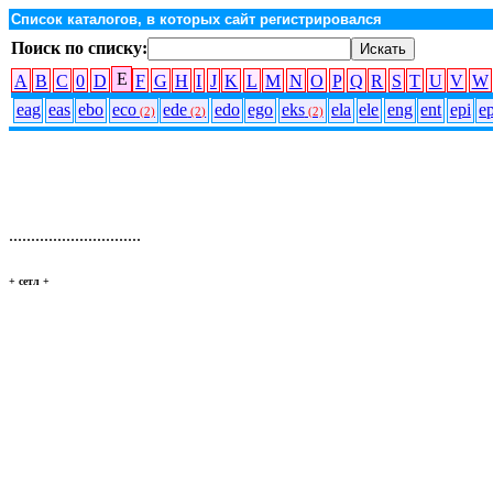
Список каталогов, в которых сайт регистрировался
Поиск по списку:
E
A
B
C
0
D
F
G
H
I
J
K
L
M
N
O
P
Q
R
S
T
U
V
W
eag
eas
ebo
eco
ede
edo
ego
eks
ela
ele
eng
ent
epi
ep
(2)
(2)
(2)
..............................
+ сетл
+